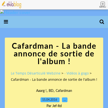
MENU
Cafardman - La bande
annonce de sortie de
l'album !
Le Temps Désarticulé Webzine
>
- Vidéos à gogo
>
Cafardman - La bande annonce de sortie de l'album !
,
,
Aaarg !
BD
Cafardman
15.04.2016
…
Par Jef-ltd