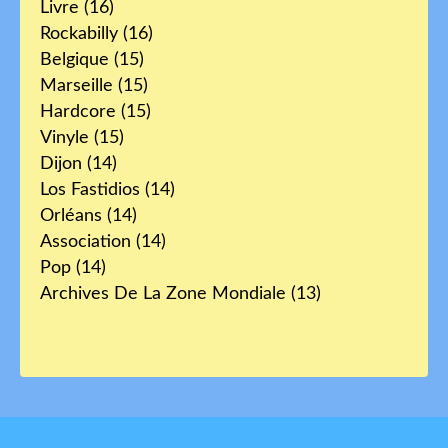
Livre
(16)
Rockabilly
(16)
Belgique
(15)
Marseille
(15)
Hardcore
(15)
Vinyle
(15)
Dijon
(14)
Los Fastidios
(14)
Orléans
(14)
Association
(14)
Pop
(14)
Archives De La Zone Mondiale
(13)