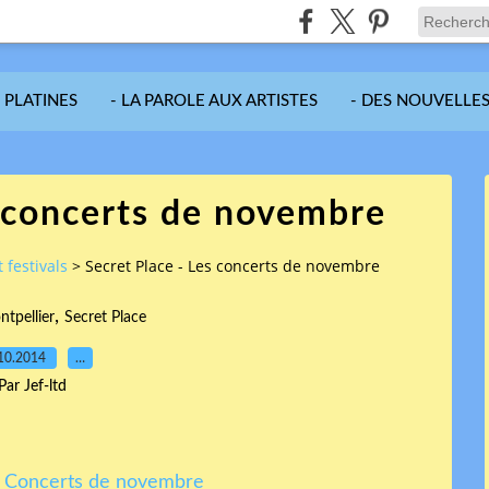
S PLATINES
- LA PAROLE AUX ARTISTES
- DES NOUVELLES
s concerts de novembre
 festivals
>
Secret Place - Les concerts de novembre
,
tpellier
Secret Place
10.2014
…
Par Jef-ltd