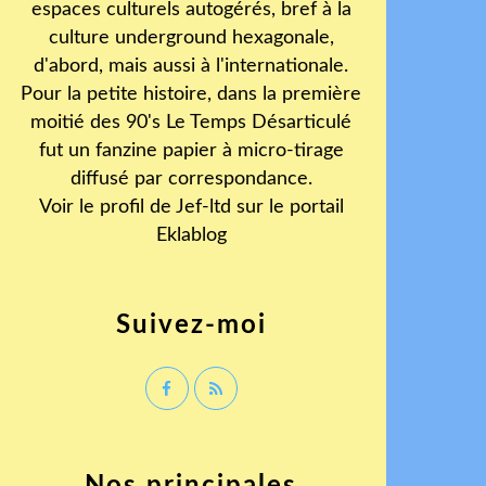
espaces culturels autogérés, bref à la
culture underground hexagonale,
d'abord, mais aussi à l'internationale.
Pour la petite histoire, dans la première
moitié des 90's Le Temps Désarticulé
fut un fanzine papier à micro-tirage
diffusé par correspondance.
Voir le profil de
Jef-ltd
sur le portail
Eklablog
Suivez-moi