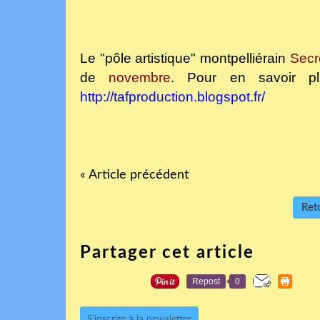
Le "pôle artistique" montpelliérain
Secr
de
novembre
. Pour en savoir plu
http://tafproduction.blogspot.fr/
« Article précédent
Reto
Partager cet article
Repost
0
S'inscrire à la newsletter