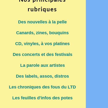
Nos principales
rubriques
Des nouvelles à la pelle
Canards, zines, bouquins
CD, vinyles, à vos platines
Des concerts et des festivals
La parole aux artistes
Des labels, assos, distros
Les chroniques des fous du LTD
Les feuilles d'infos des potes