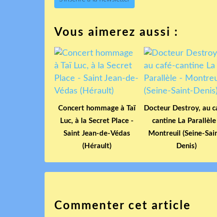
Vous aimerez aussi :
Concert hommage à Taï
Docteur Destroy, au c
Luc, à la Secret Place -
cantine La Parallèle
Saint Jean-de-Védas
Montreuil (Seine-Sai
(Hérault)
Denis)
Commenter cet article