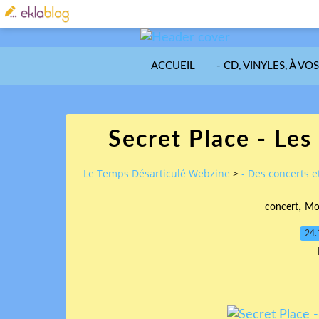
ACCUEIL
- CD, VINYLES, À VO
Secret Place - Le
Le Temps Désarticulé Webzine
>
- Des concerts et
,
concert
Mon
24.