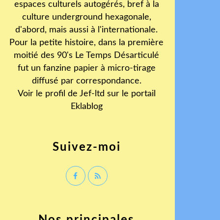
espaces culturels autogérés, bref à la
culture underground hexagonale,
d'abord, mais aussi à l'internationale.
Pour la petite histoire, dans la première
moitié des 90's Le Temps Désarticulé
fut un fanzine papier à micro-tirage
diffusé par correspondance.
Voir le profil de
Jef-ltd
sur le portail
Eklablog
Suivez-moi