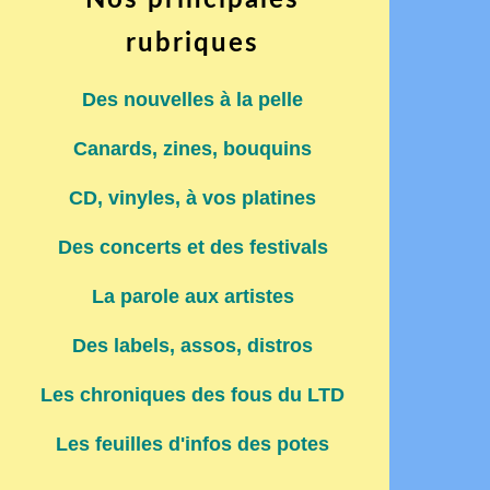
Nos principales
rubriques
Des nouvelles à la pelle
Canards, zines, bouquins
CD, vinyles, à vos platines
Des concerts et des festivals
La parole aux artistes
Des labels, assos, distros
Les chroniques des fous du LTD
Les feuilles d'infos des potes