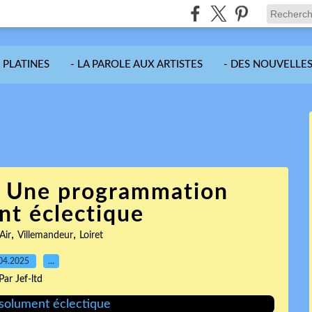
S PLATINES
- LA PAROLE AUX ARTISTES
- DES NOUVELLES
- Une programmation
nt éclectique
,
,
Air
Villemandeur
Loiret
04.2025
…
Par Jef-ltd