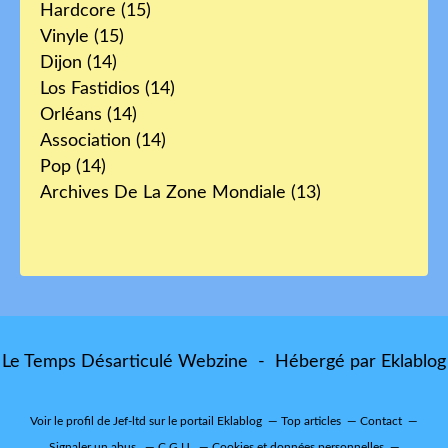
Hardcore
(15)
Vinyle
(15)
Dijon
(14)
Los Fastidios
(14)
Orléans
(14)
Association
(14)
Pop
(14)
Archives De La Zone Mondiale
(13)
Le Temps Désarticulé Webzine - Hébergé par
Eklablog
Voir le profil de
Jef-ltd
sur le portail Eklablog
Top articles
Contact
Signaler un abus
C.G.U.
Cookies et données personnelles