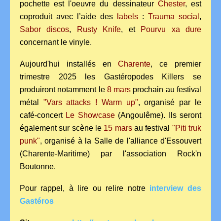
pochette est l'oeuvre du dessinateur
Chester
, est
coproduit avec l’aide des
labels
:
Trauma social
,
Sabor discos
,
Rusty Knife
, et
Pourvu xa dure
concernant le vinyle.
Aujourd'hui installés en
Charente
, ce premier
trimestre 2025 les Gastéropodes Killers se
produiront notamment le
8 mars
prochain au festival
métal
"Vars attacks ! Warm up"
, organisé par le
café-concert
Le Showcase
(Angoulême). Ils seront
également sur scène le
15 mars
au festival
"Piti truk
punk"
, organisé à la Salle de l'alliance d'Essouvert
(Charente-Maritime) par l'association Rock'n
Boutonne.
Pour rappel, à lire ou relire notre
interview des
Gastéros