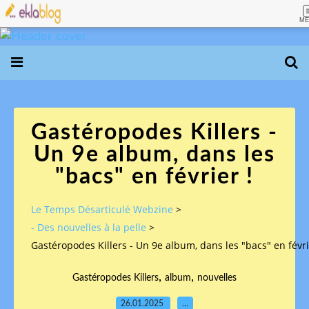
ME
Gastéropodes Killers -
Un 9e album, dans les
"bacs" en février !
Le Temps Désarticulé Webzine
>
- Des nouvelles à la pelle
>
Gastéropodes Killers - Un 9e album, dans les "bacs" en févri
,
,
Gastéropodes Killers
album
nouvelles
26.01.2025
…