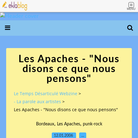
MENU
Les Apaches - "Nous
disons ce que nous
pensons"
Le Temps Désarticulé Webzine
>
- La parole aux artistes
>
Les Apaches - "Nous disons ce que nous pensons"
,
,
Bordeaux
Les Apaches
punk-rock
12.01.2006
…