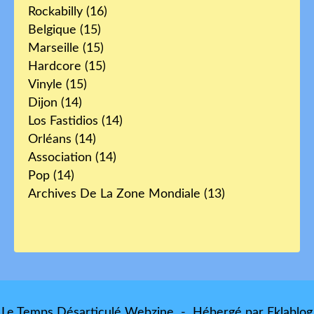
Rockabilly
(16)
Belgique
(15)
Marseille
(15)
Hardcore
(15)
Vinyle
(15)
Dijon
(14)
Los Fastidios
(14)
Orléans
(14)
Association
(14)
Pop
(14)
Archives De La Zone Mondiale
(13)
Le Temps Désarticulé Webzine - Hébergé par
Eklablog