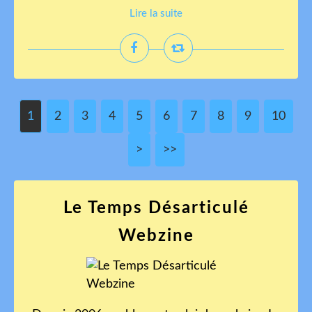
Lire la suite
1
2
3
4
5
6
7
8
9
10
>
>>
Le Temps Désarticulé
Webzine