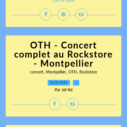
Lire la suite
OTH - Concert
complet au Rockstore
- Montpellier
,
,
,
concert
Montpellier
OTH
Rockstore
30.04.2024
…
Par Jef-ltd