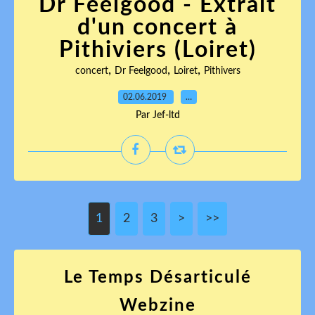
Dr Feelgood - Extrait
d'un concert à
Pithiviers (Loiret)
,
,
,
concert
Dr Feelgood
Loiret
Pithivers
02.06.2019
…
Par Jef-ltd
1
2
3
>
>>
Le Temps Désarticulé
Webzine