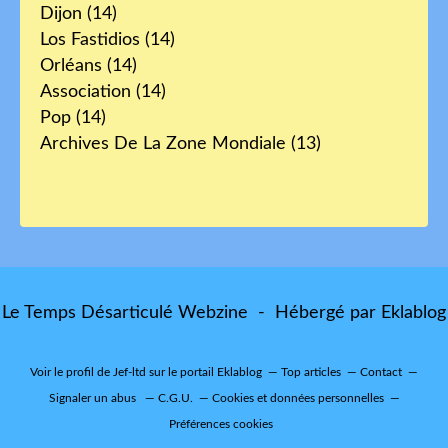
Dijon
(14)
Los Fastidios
(14)
Orléans
(14)
Association
(14)
Pop
(14)
Archives De La Zone Mondiale
(13)
Le Temps Désarticulé Webzine - Hébergé par
Eklablog
Voir le profil de
Jef-ltd
sur le portail Eklablog
Top articles
Contact
Signaler un abus
C.G.U.
Cookies et données personnelles
Préférences cookies