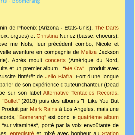
inin de Phoenix (Arizona - Etats-Unis),
The Darts
oix, orgues) et
Christina
Nunez (basse, choeurs).
Love me Nots, leur précédent combo, Nicole et
ouvelle aventure en compagnie de
Meliza
Jackson
rie). Après moult
concerts
(Amérique du Nord,
its et un premier album - "
Me Ow"
- produit avec
uscite l'intérêt de
Jello Biafra
. Fort d'une longue
 parler de son expérience d'auteur/chanteur (Dead
oupe sur son label
Alternative Tentacles Records
,
P
"Bullet"
(2018) puis des albums "Il Like You But
 Produit par
Mark Rains
à Los Angeles, mais une
ecords,
"Bomerang"
est donc le
quatrième album
s
"sur-vitaminés"
, porté par la voix envoûtante de
ces,
enregistré
et mixé avec bonheur au
Station