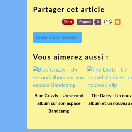
Partager cet article
Repost
0
S'inscrire à la newsletter
Vous aimerez aussi :
Blue Grizzly - Un second
The Darts - Un nouv
album sur son espace
album et un nouveau c
Bandcamp