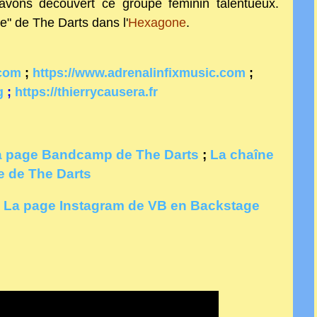
avons découvert ce groupe féminin talentueux.
se" de The Darts dans l'
Hexagone
.
.com
;
https://www.adrenalinfixmusic.com
;
g
;
https://thierrycausera.fr
a page Bandcamp de The Darts
;
La chaîne
 de The Darts
;
La page Instagram de VB en Backstage