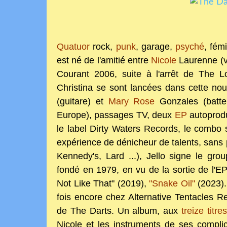
Quatuor
rock,
punk
, garage,
psyché
, fém
est né de l'amitié entre
Nicole
Laurenne (v
Courant 2006, suite à l'arrêt de The 
Christina se sont lancées dans cette n
(guitare) et
Mary Rose
Gonzales (batte
Europe), passages TV, deux
EP
autoprodu
le label Dirty Waters Records, le combo s
expérience de dénicheur de talents, sans
Kennedy's, Lard ...), Jello signe le gr
fondé en 1979, en vu de la sortie de l'E
Not Like That" (2019),
"Snake Oil"
(2023).
fois encore chez Alternative Tentacles R
de The Darts. Un album, aux
treize titre
Nicole et les instruments de ses compli