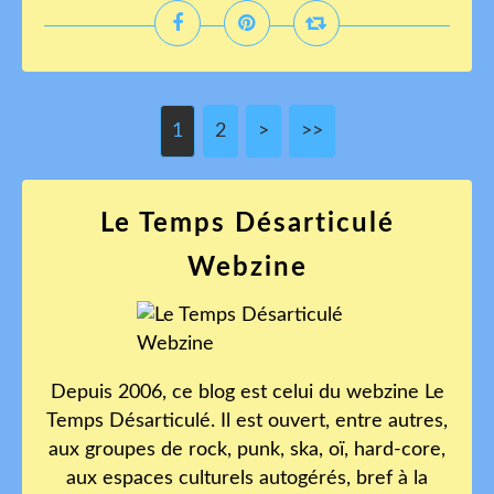
1
2
>
>>
Le Temps Désarticulé
Webzine
Depuis 2006, ce blog est celui du webzine Le
Temps Désarticulé. Il est ouvert, entre autres,
aux groupes de rock, punk, ska, oï, hard-core,
aux espaces culturels autogérés, bref à la