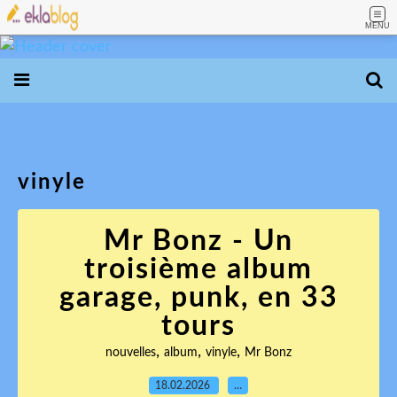
MENU
vinyle
Mr Bonz - Un
troisième album
garage, punk, en 33
tours
,
,
,
nouvelles
album
vinyle
Mr Bonz
18.02.2026
…