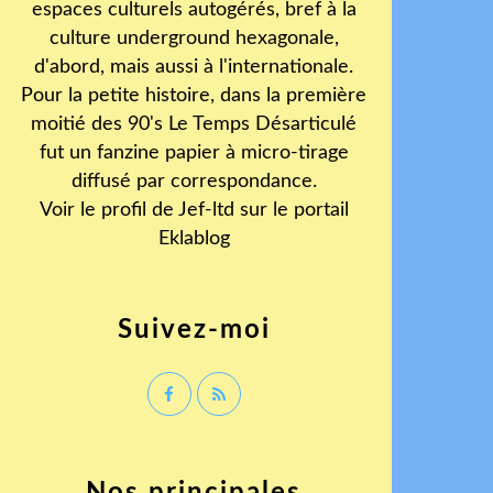
espaces culturels autogérés, bref à la
culture underground hexagonale,
d'abord, mais aussi à l'internationale.
Pour la petite histoire, dans la première
moitié des 90's Le Temps Désarticulé
fut un fanzine papier à micro-tirage
diffusé par correspondance.
Voir le profil de
Jef-ltd
sur le portail
Eklablog
Suivez-moi