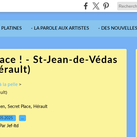
S PLATINES
- LA PAROLE AUX ARTISTES
- DES NOUVELLES
ace ! - St-Jean-de-Védas
érault)
à la pelle
>
ult)
,
,
ien
Secret Place
Hérault
05.2025
…
Par Jef-ltd