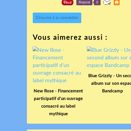
Repost
0
S'inscrire à la newsletter
Vous aimerez aussi :
Blue Grizzly - Un sec
album sur son espa
New Rose - Financement
Bandcamp
participatif d'un ouvrage
consacré au label
mythique