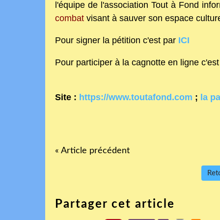
l'équipe de l'association Tout à Fond inf
combat
visant à sauver son espace cultur
Pour signer la pétition c'est par
ICI
Pour participer à la cagnotte en ligne c'est
Site :
https://www.toutafond.com
;
la p
« Article précédent
Reto
Partager cet article