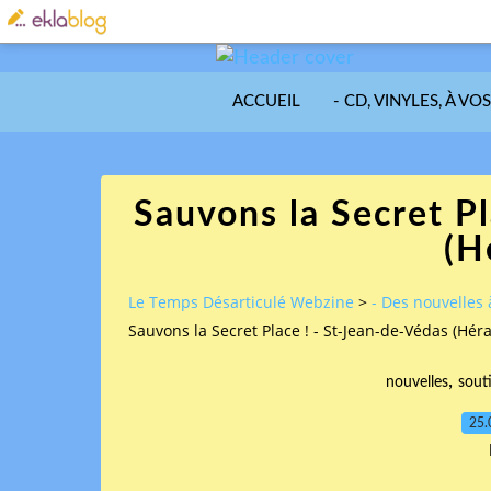
ACCUEIL
- CD, VINYLES, À VO
Sauvons la Secret Pl
(H
Le Temps Désarticulé Webzine
>
- Des nouvelles 
Sauvons la Secret Place ! - St-Jean-de-Védas (Héra
,
nouvelles
sout
25.