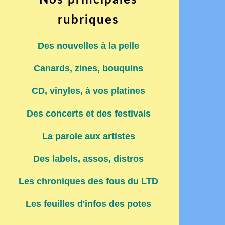
Nos principales
rubriques
Des nouvelles à la pelle
Canards, zines, bouquins
CD, vinyles, à vos platines
Des concerts et des festivals
La parole aux artistes
Des labels, assos, distros
Les chroniques des fous du LTD
Les feuilles d'infos des potes