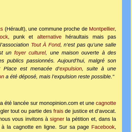
as
(Hérault), une commune proche de
Montpellier
,
rock
, punk et
alternative
héraultais mais pas
l’association
Tout À Fond
, n’est pas qu’une salle
st un
foyer culturel
, une maison ouverte à des
s publics passionnés. Aujourd’hui, malgré son
ret Place est menacée d’
expulsion
, suite à une
on
a été déposé, mais l’expulsion reste possible."
a été lancée sur monopinion.com et une
cagnotte
gler tout ou partie des
frais
de justice et d’avocat.
 nous vous invitons à
signer
la pétition et, dans la
r
à la cagnotte en ligne. Sur sa page
Facebook
,