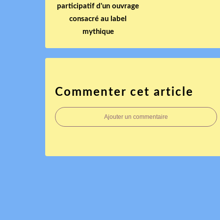
participatif d'un ouvrage
consacré au label
mythique
Commenter cet article
Ajouter un commentaire