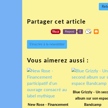
Reto
Partager cet article
Repost
0
S'inscrire à la newsletter
Vous aimerez aussi :
Blue Grizzly - Un sec
album sur son espa
New Rose - Financement
Bandcamp