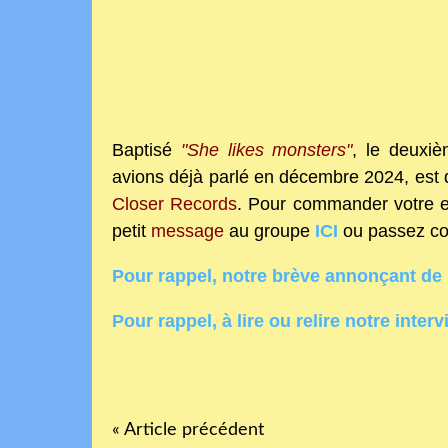
Baptisé
"She likes monsters"
, le deuxi
avions déjà parlé en décembre 2024, est 
Closer Records
. Pour commander votre ex
petit
message
au groupe
ICI
ou passez c
Pour rappel, notre brève annonçant de 
Pour rappel, à lire ou relire notre interv
« Article précédent