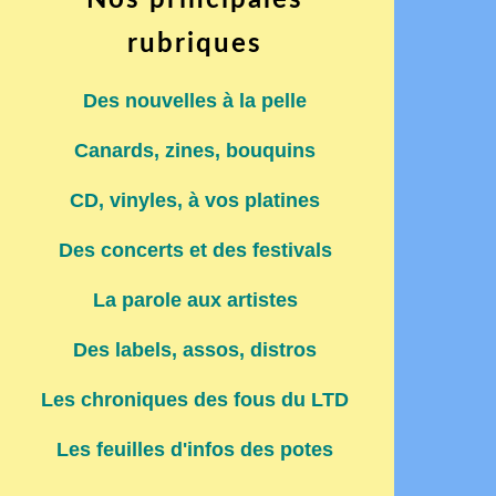
Nos principales
rubriques
Des nouvelles à la pelle
Canards, zines, bouquins
CD, vinyles, à vos platines
Des concerts et des festivals
La parole aux artistes
Des labels, assos, distros
Les chroniques des fous du LTD
Les feuilles d'infos des potes