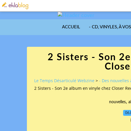
ACCUEIL
- CD, VINYLES, À VO
2 Sisters - Son 2
Close
Le Temps Désarticulé Webzine
>
- Des nouvelles 
2 Sisters - Son 2e album en vinyle chez Closer R
,
nouvelles
a
06.