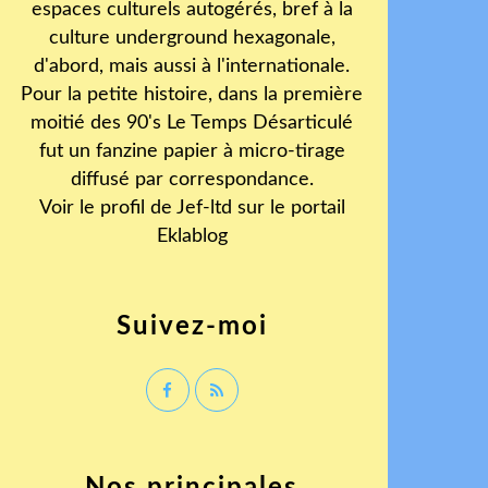
espaces culturels autogérés, bref à la
culture underground hexagonale,
d'abord, mais aussi à l'internationale.
Pour la petite histoire, dans la première
moitié des 90's Le Temps Désarticulé
fut un fanzine papier à micro-tirage
diffusé par correspondance.
Voir le profil de
Jef-ltd
sur le portail
Eklablog
Suivez-moi