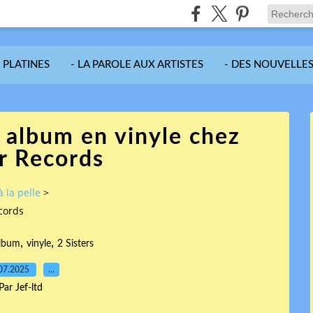
S PLATINES
- LA PAROLE AUX ARTISTES
- DES NOUVELLES
e album en vinyle chez
r Records
à la pelle
>
ecords
,
,
lbum
vinyle
2 Sisters
07.2025
…
Par Jef-ltd