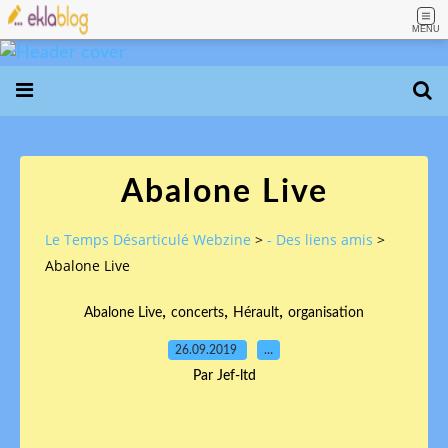
MENU
Abalone Live
Le Temps Désarticulé Webzine
>
- Des liens amis
>
Abalone Live
,
,
,
Abalone Live
concerts
Hérault
organisation
26.09.2019
…
Par Jef-ltd