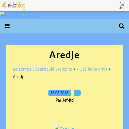
MENU
Aredje
Le Temps Désarticulé Webzine
>
- Des liens amis
>
Aredje
13.03.2016
…
Par Jef-ltd