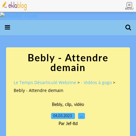
MENU
Bebly - Attendre
demain
Le Temps Désarticulé Webzine
>
- Vidéos à gogo
>
Bebly - Attendre demain
,
,
Bebly
clip
vidéo
04.03.2023
…
Par Jef-ltd