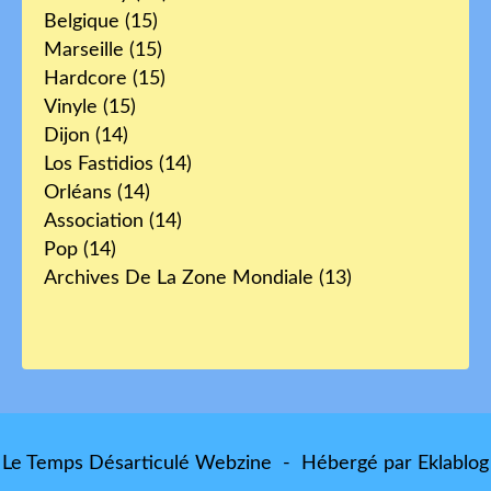
Belgique
(15)
Marseille
(15)
Hardcore
(15)
Vinyle
(15)
Dijon
(14)
Los Fastidios
(14)
Orléans
(14)
Association
(14)
Pop
(14)
Archives De La Zone Mondiale
(13)
Le Temps Désarticulé Webzine - Hébergé par
Eklablog