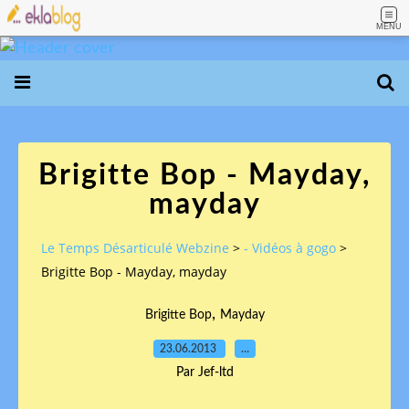
MENU
Brigitte Bop - Mayday,
mayday
Le Temps Désarticulé Webzine
>
- Vidéos à gogo
>
Brigitte Bop - Mayday, mayday
,
Brigitte Bop
Mayday
23.06.2013
…
Par Jef-ltd