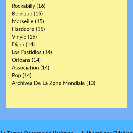
Rockabilly
(16)
Belgique
(15)
Marseille
(15)
Hardcore
(15)
Vinyle
(15)
Dijon
(14)
Los Fastidios
(14)
Orléans
(14)
Association
(14)
Pop
(14)
Archives De La Zone Mondiale
(13)