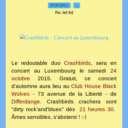
19.09.2015
…
Par Jef-ltd
Le redoutable duo
Crashbirds
, sera en
concert au Luxembourg le samedi
24
octobre
2015. Gratuit, ce concert
d'automne aura lieu au
Club House Black
Wolves
- 73 avenue de la Liberté - de
Differdange
. Crashbirds crachera sont
"dirty rock'and'blues" dès
21 heures 30
.
Âmes sensibles, s'abstenir !
:-)