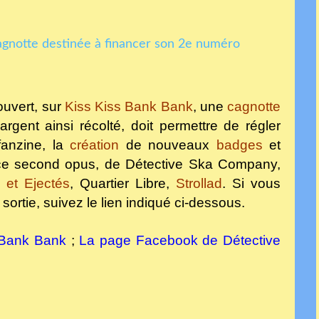
 ouvert, sur
Kiss Kiss Bank Bank
, une
cagnotte
rgent ainsi récolté, doit permettre de régler
fanzine, la
création
de nouveaux
badges
et
ns ce second opus, de Détective Ska Company,
j et Ejectés
, Quartier Libre,
Strollad
. Si vous
sortie, suivez le lien indiqué ci-dessous.
 Bank Bank
;
La page Facebook de Détective