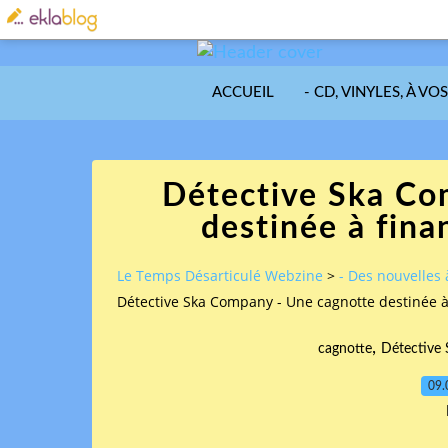
ACCUEIL
- CD, VINYLES, À VO
Détective Ska Co
destinée à fin
Le Temps Désarticulé Webzine
>
- Des nouvelles 
Détective Ska Company - Une cagnotte destinée 
,
cagnotte
Détective
09.