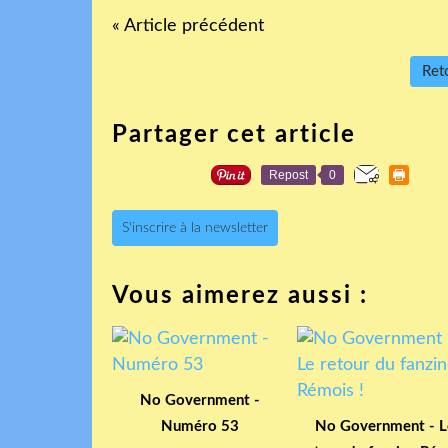
« Article précédent
Reto
Partager cet article
Repost
0
S'inscrire à la newsletter
Vous aimerez aussi :
No Government -
Numéro 53
No Government - L