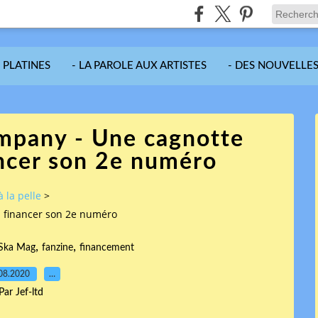
S PLATINES
- LA PAROLE AUX ARTISTES
- DES NOUVELLES
mpany - Une cagnotte
ancer son 2e numéro
à la pelle
>
à financer son 2e numéro
,
,
 Ska Mag
fanzine
financement
08.2020
…
Par Jef-ltd