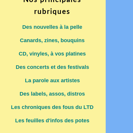
Nos principales
rubriques
Des nouvelles à la pelle
Canards, zines, bouquins
CD, vinyles, à vos platines
Des concerts et des festivals
La parole aux artistes
Des labels, assos, distros
Les chroniques des fous du LTD
Les feuilles d'infos des potes