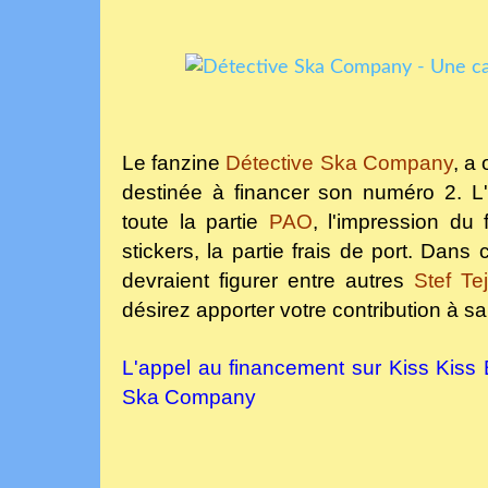
Le fanzine
Détective Ska Company
, a
destinée à financer son numéro 2. L'a
toute la partie
PAO
, l'impression du 
stickers, la partie frais de port. Da
devraient figurer entre autres
Stef Te
désirez apporter votre contribution à sa 
L'appel au financement sur Kiss Kiss
Ska Company