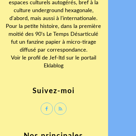
espaces culturels autogérés, bref à la
culture underground hexagonale,
d'abord, mais aussi à l'internationale.
Pour la petite histoire, dans la première
moitié des 90's Le Temps Désarticulé
fut un fanzine papier à micro-tirage
diffusé par correspondance.
Voir le profil de
Jef-ltd
sur le portail
Eklablog
Suivez-moi