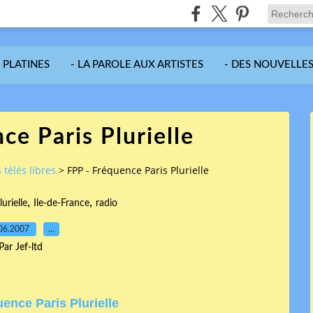
S PLATINES
- LA PAROLE AUX ARTISTES
- DES NOUVELLES
ce Paris Plurielle
 télés libres
>
FPP - Fréquence Paris Plurielle
,
,
urielle
Ile-de-France
radio
06.2007
…
Par Jef-ltd