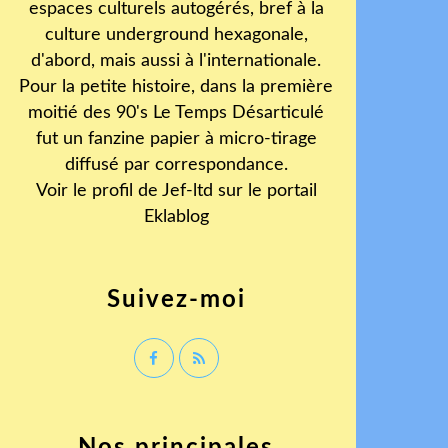
espaces culturels autogérés, bref à la
culture underground hexagonale,
d'abord, mais aussi à l'internationale.
Pour la petite histoire, dans la première
moitié des 90's Le Temps Désarticulé
fut un fanzine papier à micro-tirage
diffusé par correspondance.
Voir le profil de
Jef-ltd
sur le portail
Eklablog
Suivez-moi