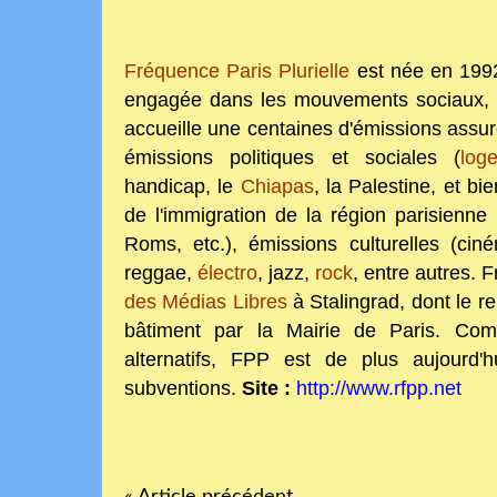
Fréquence Paris Plurielle
est née en 1992
engagée dans les mouvements sociaux, po
accueille une centaines d'émissions assu
émissions politiques et sociales (
log
handicap, le
Chiapas
, la Palestine, et 
de l'immigration de la région parisienne
Roms, etc.), émissions culturelles (cin
reggae,
électro
, jazz,
rock
, entre autres. 
des Médias Libres
à Stalingrad, dont le re
bâtiment par la Mairie de Paris. Co
alternatifs, FPP est de plus aujourd'
subventions.
Site :
http://www.rfpp.net
« Article précédent