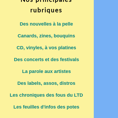
Nos principales
rubriques
Des nouvelles à la pelle
Canards, zines, bouquins
CD, vinyles, à vos platines
Des concerts et des festivals
La parole aux artistes
Des labels, assos, distros
Les chroniques des fous du LTD
Les feuilles d'infos des potes