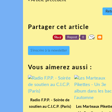
Reto
Partager cet article
Repost
0
S'inscrire à la newsletter
Vous aimerez aussi :
Radio F.P.P. - Soirée de
soutien au C.I.C.P. (Paris)
Les Marteaux Pikette