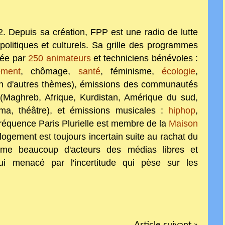
. Depuis sa création, FPP est une radio de lutte
litiques et culturels. Sa grille des programmes
rée par
250 animateurs
et techniciens bénévoles :
ement
, chômage,
santé
, féminisme,
écologie
,
bien d'autres thèmes), émissions des communautés
 (Maghreb, Afrique, Kurdistan, Amérique du sud,
éma, théâtre), et émissions musicales :
hiphop
,
Fréquence Paris Plurielle est membre de la
Maison
logement est toujours incertain suite au rachat du
mme beaucoup d'acteurs des médias libres et
hui menacé par l'incertitude qui pèse sur les
Article suivant »