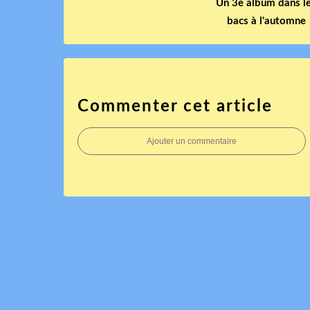
Un 3e album dans l
bacs à l'automne
Commenter cet article
Ajouter un commentaire