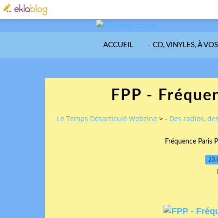
ACCUEIL
- CD, VINYLES, À VO
FPP - Fréquen
Le Temps Désarticulé Webzine
>
- Des radios, des
Fréquence Paris Pl
23.