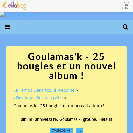
MENU
Goulamas'k - 25
bougies et un nouvel
album !
Le Temps Désarticulé Webzine
>
- Des nouvelles à la pelle
>
Goulamas'k - 25 bougies et un nouvel album !
,
,
,
,
album
anniversaire
Goulamas'k
groupe
Hérault
29.04.2024
…