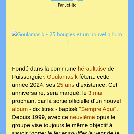
Par Jef-ltd
Fondé dans la commune
héraultaise
de
Puisserguier
,
Goulamas'k
fêtera, cette
année 2024, ses
25 ans
d'existence. Cet
anniversaire, sera marqué, le
3 mai
prochain, par la sortie officielle d'un nouve
l
album
- dix titres - baptisé
"Sempre Aqui"
.
Depuis 1999, avec ce
neuvième
opus le
groupe vise toujours le même objectif à
savoir
"porter le fer et souffler le vent de la