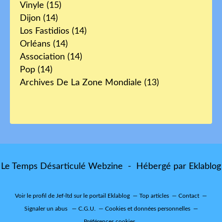
Vinyle
(15)
Dijon
(14)
Los Fastidios
(14)
Orléans
(14)
Association
(14)
Pop
(14)
Archives De La Zone Mondiale
(13)
Le Temps Désarticulé Webzine - Hébergé par
Eklablog
Voir le profil de
Jef-ltd
sur le portail Eklablog
Top articles
Contact
Signaler un abus
C.G.U.
Cookies et données personnelles
Préférences cookies