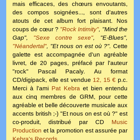
mais efficaces, des chœurs envoutants,
des compos soignées..., sont d'autres
atouts de cet album fort plaisant. Nos
coups de cœur ?
"Rock Intimity"
, "Mind the
Gap",
"Sexe contre sexe"
,
"E-Blues",
"Néandertal"
, "Et nous on est où ?".
Cette
galette est accompagnée d'un agréable
livret
, de
20 pages, préfacé par l'auteur
"rock" Pascal Pacaly. Au format
CD/digipack, elle est vendue
12, 15 €
p.c.
M
erci à l'ami
Pat Kebra
et bien entendu
aux cinq membres de GRM, pour cette
agréable
et belle découverte musicale aux
accents british ;-) "Et nous on
est où ?" est
co-produit, distribué par
CD
Music
Production
et la promotion est assurée par
Kebra's Records.