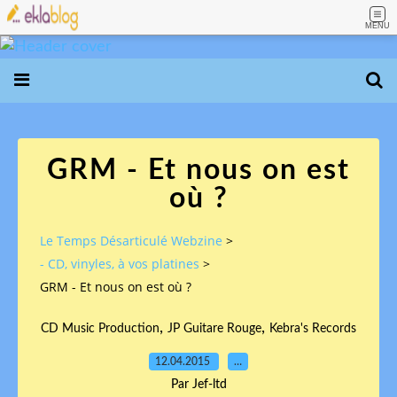
MENU
GRM - Et nous on est
où ?
Le Temps Désarticulé Webzine
>
- CD, vinyles, à vos platines
>
GRM - Et nous on est où ?
,
,
CD Music Production
JP Guitare Rouge
Kebra's Records
12.04.2015
…
Par Jef-ltd