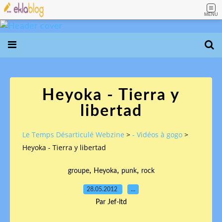
MENU
Heyoka - Tierra y
libertad
Le Temps Désarticulé Webzine
>
- Vidéos à gogo
>
Heyoka - Tierra y libertad
,
,
,
groupe
Heyoka
punk
rock
28.05.2012
…
Par Jef-ltd