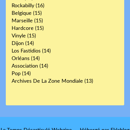
Rockabilly
(16)
Belgique
(15)
Marseille
(15)
Hardcore
(15)
Vinyle
(15)
Dijon
(14)
Los Fastidios
(14)
Orléans
(14)
Association
(14)
Pop
(14)
Archives De La Zone Mondiale
(13)