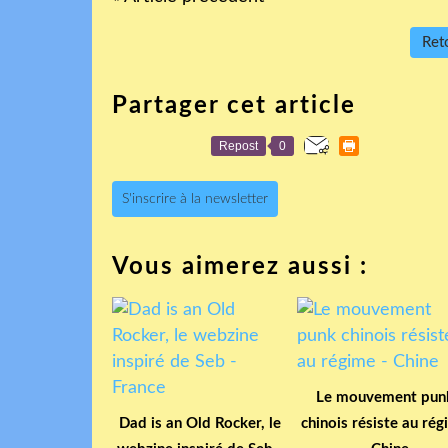
Reto
Partager cet article
Repost
0
S'inscrire à la newsletter
Vous aimerez aussi :
Le mouvement pun
Dad is an Old Rocker, le
chinois résiste au ré