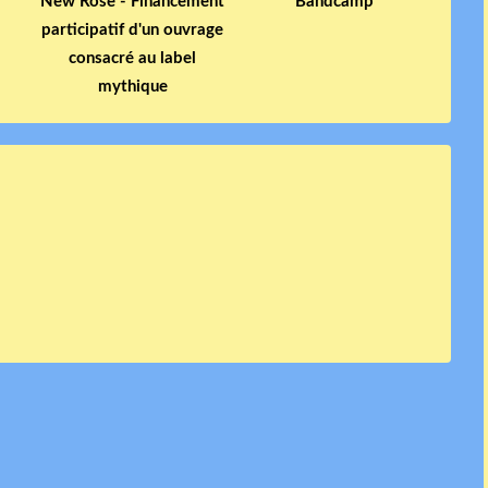
New Rose - Financement
Bandcamp
participatif d'un ouvrage
consacré au label
mythique