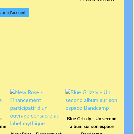
ur à l'accueil
k
Blue Grizzly - Un second
gime
album sur son espace