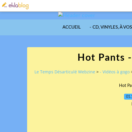
ACCUEIL
- CD, VINYLES, À VO
Hot Pants 
Le Temps Désarticulé Webzine
>
- Vidéos à gogo
Hot Pa
01.