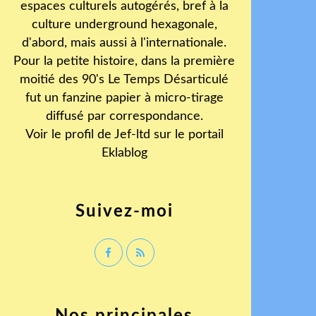
espaces culturels autogérés, bref à la
culture underground hexagonale,
d'abord, mais aussi à l'internationale.
Pour la petite histoire, dans la première
moitié des 90's Le Temps Désarticulé
fut un fanzine papier à micro-tirage
diffusé par correspondance.
Voir le profil de
Jef-ltd
sur le portail
Eklablog
Suivez-moi