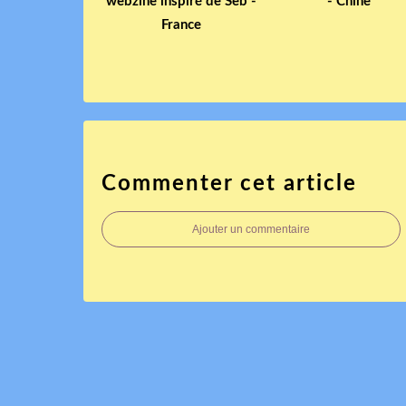
webzine inspiré de Seb -
- Chine
France
Commenter cet article
Ajouter un commentaire