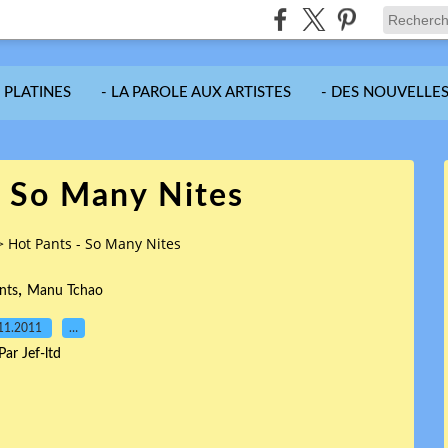
S PLATINES
- LA PAROLE AUX ARTISTES
- DES NOUVELLES
- So Many Nites
>
Hot Pants - So Many Nites
,
nts
Manu Tchao
11.2011
…
Par Jef-ltd