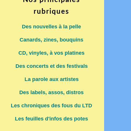
Nos principales
rubriques
Des nouvelles à la pelle
Canards, zines, bouquins
CD, vinyles, à vos platines
Des concerts et des festivals
La parole aux artistes
Des labels, assos, distros
Les chroniques des fous du LTD
Les feuilles d'infos des potes