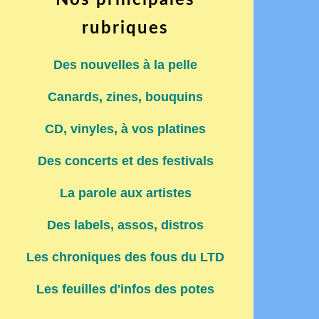
Nos principales
rubriques
Des nouvelles à la pelle
Canards, zines, bouquins
CD, vinyles, à vos platines
Des concerts et des festivals
La parole aux artistes
Des labels, assos, distros
Les chroniques des fous du LTD
Les feuilles d'infos des potes