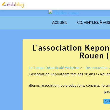
ACCUEIL
- CD, VINYLES, À VO
L'association Kepon
Rouen 
Le Temps Désarticulé Webzine
>
- Des nouvelles 
L'association Keponteam fête ses 10 ans ! - Rou
,
,
,
,
albums
association
co-productions
concerts
foru
pun
17.