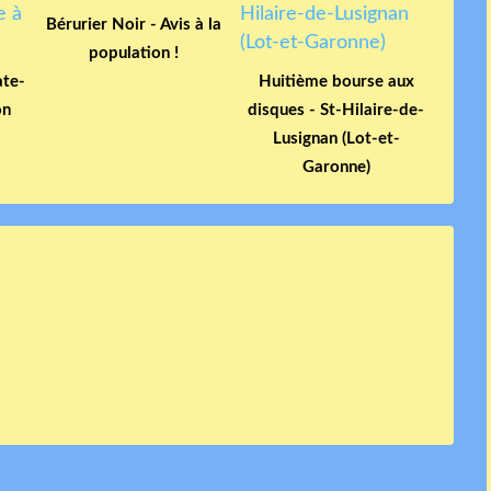
Bérurier Noir - Avis à la
population !
ate-
Huitième bourse aux
on
disques - St-Hilaire-de-
Lusignan (Lot-et-
Garonne)