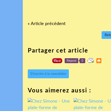
« Article précédent
Reto
Partager cet article
Repost
0
S'inscrire à la newsletter
Vous aimerez aussi :