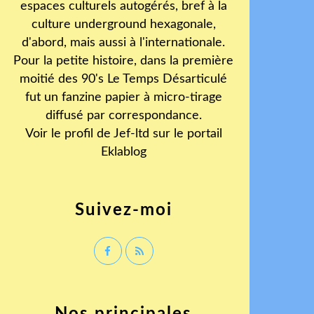
espaces culturels autogérés, bref à la
culture underground hexagonale,
d'abord, mais aussi à l'internationale.
Pour la petite histoire, dans la première
moitié des 90's Le Temps Désarticulé
fut un fanzine papier à micro-tirage
diffusé par correspondance.
Voir le profil de
Jef-ltd
sur le portail
Eklablog
Suivez-moi