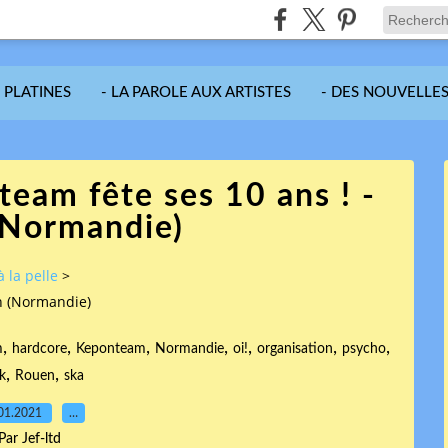
S PLATINES
- LA PAROLE AUX ARTISTES
- DES NOUVELLES
team fête ses 10 ans ! -
(Normandie)
à la pelle
>
en (Normandie)
,
,
,
,
,
,
,
m
hardcore
Keponteam
Normandie
oi!
organisation
psycho
,
,
k
Rouen
ska
01.2021
…
Par Jef-ltd