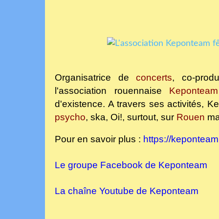
Organisatrice de
concerts
, co-prod
l'association rouennaise
Keponteam
d'existence. A travers ses activités,
psycho
, ska, Oi!, surtout,
sur
Rouen
mai
Pour en savoir plus :
https://keponteam
Le groupe Facebook de Keponteam
La chaîne Youtube de Keponteam