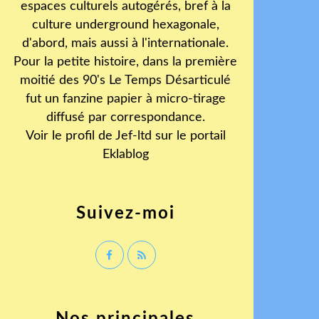
espaces culturels autogérés, bref à la
culture underground hexagonale,
d'abord, mais aussi à l'internationale.
Pour la petite histoire, dans la première
moitié des 90's Le Temps Désarticulé
fut un fanzine papier à micro-tirage
diffusé par correspondance.
Voir le profil de
Jef-ltd
sur le portail
Eklablog
Suivez-moi