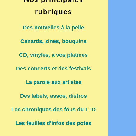
Nos principales
rubriques
Des nouvelles à la pelle
Canards, zines, bouquins
CD, vinyles, à vos platines
Des concerts et des festivals
La parole aux artistes
Des labels, assos, distros
Les chroniques des fous du LTD
Les feuilles d'infos des potes