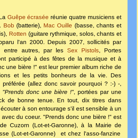
La
Guêpe écrasée
réunie quatre musiciens et
e.
Bob
(batterie),
Mac Ouille
(basse, chants et
is),
Rotten
(guitare rythmique, solos, chants et
apparu l'an
2000
. Depuis 2007, sollicités par
, entre autres, par les
Sex Pistols
, Portes
ont participé à des fêtes de la musique et à
 une bière !" est leur premier album riche de
ions et les petits bonheurs de la vie. Des
e préférée (allez donc savoir pourquoi ? :-) -,
, "Prends donc une bière !"
, portées par une
ock de bonne tenue. En tout,
dix titres
dans
 écouter à son entourage s'il est sensible à un
s avec du coeur. "Prends donc une bière !" est
e de Cuzorn (Lot-et-Garonne), à la Mairie de
se (Lot-et-Garonne) et chez l'asso-fanzine