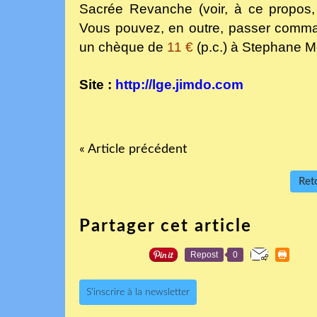
Sacrée Revanche (voir, à ce propos, 
Vous pouvez, en outre, passer comma
un chèque de
11 €
(p.c.) à
Stephane Me
Site :
http://lge.jimdo.com
« Article précédent
Reto
Partager cet article
Repost
0
S'inscrire à la newsletter