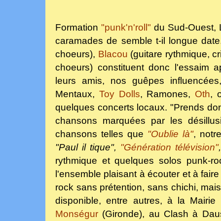
Formation
"punk'n'roll"
du Sud-Ouest,
caramades de semble t-il longue dat
choeurs),
Blacou
(guitare rythmique, cr
choeurs) constituent donc l'essaim 
leurs amis, nos guêpes influencées
Mentaux,
Toy Dolls
, Ramones,
Oth
, 
quelques concerts locaux. "Prends donc
chansons marquées par les désillus
chansons telles que
"Oublie là"
, notr
"Paul il tique",
"Génération télévision"
rythmique et quelques solos punk-r
l'ensemble plaisant à écouter et à faire
rock sans prétention, sans chichi, mai
disponible, entre autres, à la Mairi
Monségur
(Gironde), au Clash à Daus