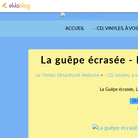
ACCUEIL
- CD, VINYLES, À VO
La guêpe écrasée - 
Le Temps Désarticulé Webzine
>
- CD, vinyles, à 
,
La Guêpe écrasée
L
28.