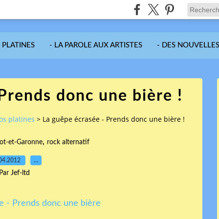
S PLATINES
- LA PAROLE AUX ARTISTES
- DES NOUVELLES
Prends donc une bière !
vos platines
>
La guêpe écrasée - Prends donc une bière !
,
ot-et-Garonne
rock alternatif
04.2012
…
Par Jef-ltd