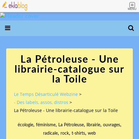
MENU
La Pétroleuse - Une
librairie-catalogue sur
la Toile
Le Temps Désarticulé Webzine
>
- Des labels, assos, distros
>
La Pétroleuse - Une librairie-catalogue sur la Toile
,
,
,
,
,
écologie
féminisme
La Pétroleuse
librairie
ouvrages
,
,
,
radicale
rock
t-shirts
web