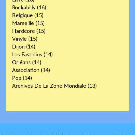
Rockabilly
(16)
Belgique
(15)
Marseille
(15)
Hardcore
(15)
Vinyle
(15)
Dijon
(14)
Los Fastidios
(14)
Orléans
(14)
Association
(14)
Pop
(14)
Archives De La Zone Mondiale
(13)