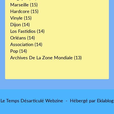
Marseille
(15)
Hardcore
(15)
Vinyle
(15)
Dijon
(14)
Los Fastidios
(14)
Orléans
(14)
Association
(14)
Pop
(14)
Archives De La Zone Mondiale
(13)
Le Temps Désarticulé Webzine - Hébergé par
Eklablog