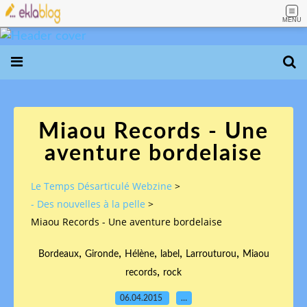
MENU
Miaou Records - Une
aventure bordelaise
Le Temps Désarticulé Webzine
>
- Des nouvelles à la pelle
>
Miaou Records - Une aventure bordelaise
,
,
,
,
,
Bordeaux
Gironde
Hélène
label
Larrouturou
Miaou
,
records
rock
06.04.2015
…