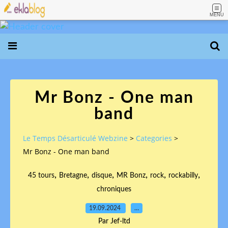
MENU
Mr Bonz - One man
band
Le Temps Désarticulé Webzine
>
Categories
>
Mr Bonz - One man band
,
,
,
,
,
,
45 tours
Bretagne
disque
MR Bonz
rock
rockabilly
chroniques
19.09.2024
…
Par Jef-ltd