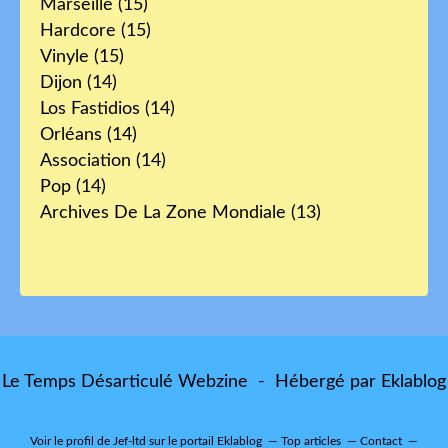
Marseille
(15)
Hardcore
(15)
Vinyle
(15)
Dijon
(14)
Los Fastidios
(14)
Orléans
(14)
Association
(14)
Pop
(14)
Archives De La Zone Mondiale
(13)
Le Temps Désarticulé Webzine - Hébergé par
Eklablog
Voir le profil de
Jef-ltd
sur le portail Eklablog
Top articles
Contact