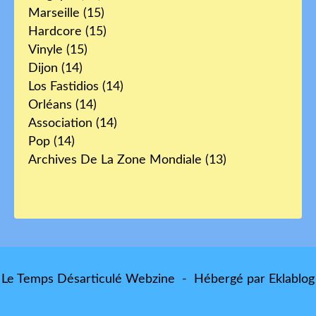
Marseille
(15)
Hardcore
(15)
Vinyle
(15)
Dijon
(14)
Los Fastidios
(14)
Orléans
(14)
Association
(14)
Pop
(14)
Archives De La Zone Mondiale
(13)
Le Temps Désarticulé Webzine - Hébergé par
Eklablog