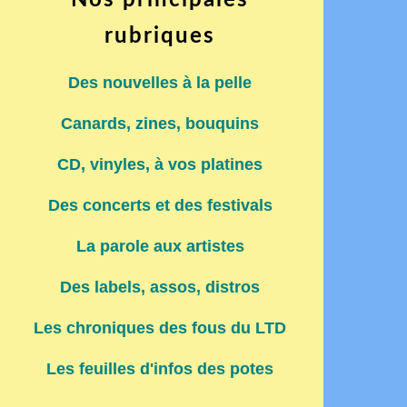
Nos principales
rubriques
Des nouvelles à la pelle
Canards, zines, bouquins
CD, vinyles, à vos platines
Des concerts et des festivals
La parole aux artistes
Des labels, assos, distros
Les chroniques des fous du LTD
Les feuilles d'infos des potes