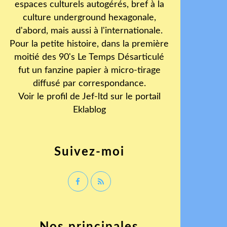
espaces culturels autogérés, bref à la
culture underground hexagonale,
d'abord, mais aussi à l'internationale.
Pour la petite histoire, dans la première
moitié des 90's Le Temps Désarticulé
fut un fanzine papier à micro-tirage
diffusé par correspondance.
Voir le profil de
Jef-ltd
sur le portail
Eklablog
Suivez-moi