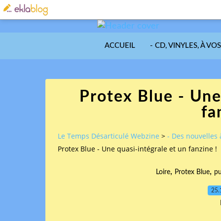
ACCUEIL
- CD, VINYLES, À VO
Protex Blue - Une
fa
Le Temps Désarticulé Webzine
>
- Des nouvelles 
Protex Blue - Une quasi-intégrale et un fanzine !
,
,
Loire
Protex Blue
p
25.