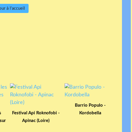
ur à l'accueil
Barrio Populo -
s
Festival Api Roknofobi -
Kordobella
sur
Apinac (Loire)