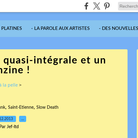
S PLATINES
- LA PAROLE AUX ARTISTES
- DES NOUVELLES
 quasi-intégrale et un
nzine !
à la pelle
>
,
,
unk
Saint-Etienne
Slow Death
12.2013
…
Par Jef-ltd