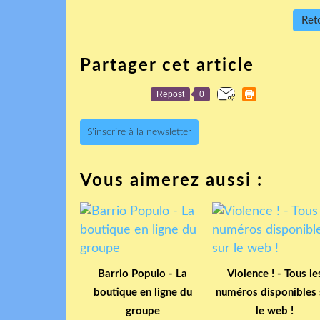
Reto
Partager cet article
Repost
0
S'inscrire à la newsletter
Vous aimerez aussi :
Barrio Populo - La
Violence ! - Tous le
boutique en ligne du
numéros disponibles 
groupe
le web !