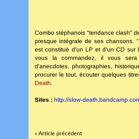
Combo stéphanois "tendance clash" de
presque intégrale de ses chansons.
est constitué d'un LP et d'un CD sur
vous la commandez, il vous sera
d'anecdotes, photographies, historiqu
procurer le tout, écouter quelques titre
Death
.
Sites :
http://slow-death.bandcamp.co
« Article précédent