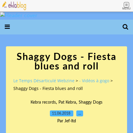
MENU
Shaggy Dogs - Fiesta
blues and roll
Le Temps Désarticulé Webzine
>
- Vidéos à gogo
>
Shaggy Dogs - Fiesta blues and roll
,
,
Kebra records
Pat Kebra
Shaggy Dogs
11.06.2018
…
Par Jef-ltd