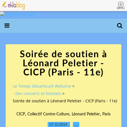
MENU
Soirée de soutien à
Léonard Peletier -
CICP (Paris - 11e)
Le Temps Désarticulé Webzine
>
- Des concerts et festivals
>
Soirée de soutien à Léonard Peletier - CICP (Paris - 11e)
,
,
,
CICP
Collectif Contre-Culture
Léonard Peletier
Paris
07.10.2014
…