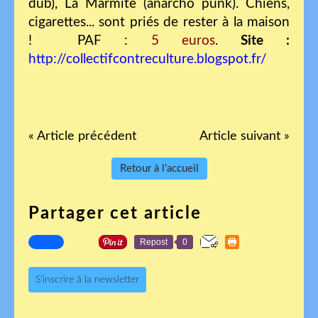
dub), La Marmite (anarcho punk). Chiens,
cigarettes... sont priés de rester à la maison
! PAF :
5 euros
.
Site :
http://collectifcontreculture.blogspot.fr/
« Article précédent
Article suivant »
Retour à l'accueil
Partager cet article
Repost
0
S'inscrire à la newsletter