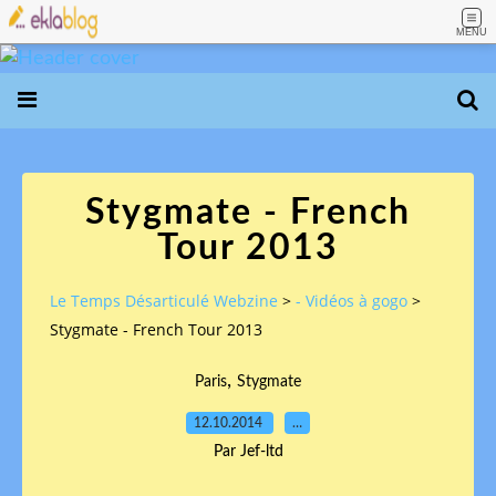
MENU
Stygmate - French
Tour 2013
Le Temps Désarticulé Webzine
>
- Vidéos à gogo
>
Stygmate - French Tour 2013
,
Paris
Stygmate
12.10.2014
…
Par Jef-ltd