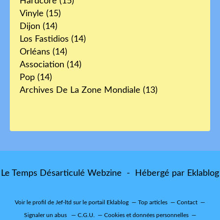
Hardcore
(15)
Vinyle
(15)
Dijon
(14)
Los Fastidios
(14)
Orléans
(14)
Association
(14)
Pop
(14)
Archives De La Zone Mondiale
(13)
Le Temps Désarticulé Webzine - Hébergé par
Eklablog
Voir le profil de
Jef-ltd
sur le portail Eklablog
Top articles
Contact
Signaler un abus
C.G.U.
Cookies et données personnelles