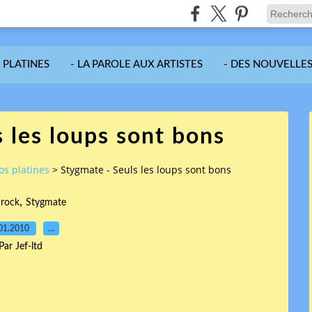
S PLATINES
- LA PAROLE AUX ARTISTES
- DES NOUVELLES
 les loups sont bons
vos platines
>
Stygmate - Seuls les loups sont bons
,
,
rock
Stygmate
01.2010
…
Par Jef-ltd