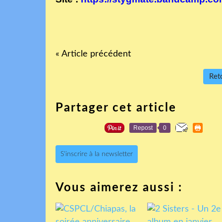
« Article précédent
Reto
Partager cet article
Repost
0
S'inscrire à la newsletter
Vous aimerez aussi :