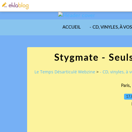
ACCUEIL
- CD, VINYLES, À VO
Stygmate - Seuls
Le Temps Désarticulé Webzine
>
- CD, vinyles, à 
Paris
17.