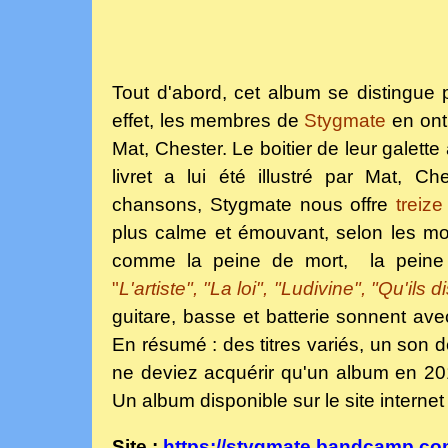
Tout d'abord, cet album se distingue 
effet, les membres de
Stygmate
en ont
Mat, Chester. Le boitier de leur galette
livret a lui été illustré par Mat, 
chansons, Stygmate nous offre
treize 
plus calme et émouvant, selon les m
comme la peine de mort, la peine d
"
L'artiste", "La loi", "Ludivine", "Qu'il
guitare, basse et batterie sonnent ave
En résumé : des titres variés, un son d
ne deviez acquérir qu'un album en 2
Un album disponible sur le site interne
Site :
https://stygmate.bandcamp.c