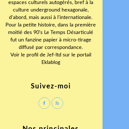
espaces culturels autogérés, bref à la
culture underground hexagonale,
d'abord, mais aussi à l'internationale.
Pour la petite histoire, dans la première
moitié des 90's Le Temps Désarticulé
fut un fanzine papier à micro-tirage
diffusé par correspondance.
Voir le profil de
Jef-ltd
sur le portail
Eklablog
Suivez-moi