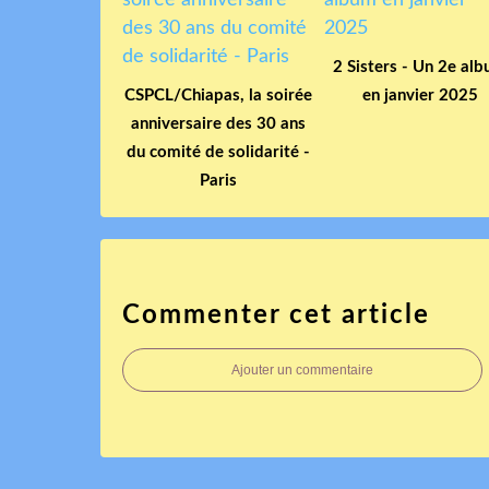
2 Sisters - Un 2e al
CSPCL/Chiapas, la soirée
en janvier 2025
anniversaire des 30 ans
du comité de solidarité -
Paris
Commenter cet article
Ajouter un commentaire