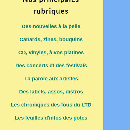
Nos principales
rubriques
Des nouvelles à la pelle
Canards, zines, bouquins
CD, vinyles, à vos platines
Des concerts et des festivals
La parole aux artistes
Des labels, assos, distros
Les chroniques des fous du LTD
Les feuilles d'infos des potes