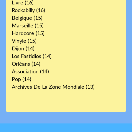
Livre
(16)
Rockabilly
(16)
Belgique
(15)
Marseille
(15)
Hardcore
(15)
Vinyle
(15)
Dijon
(14)
Los Fastidios
(14)
Orléans
(14)
Association
(14)
Pop
(14)
Archives De La Zone Mondiale
(13)