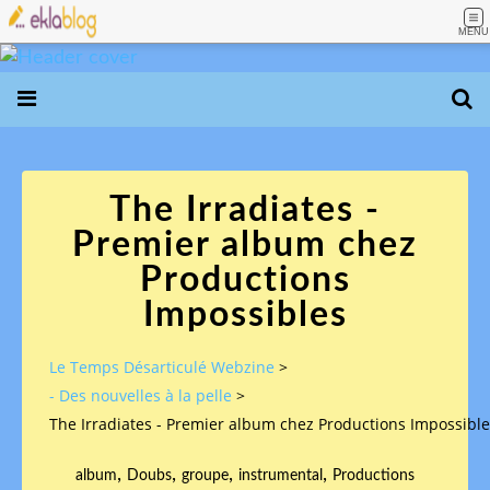
MENU
The Irradiates -
Premier album chez
Productions
Impossibles
Le Temps Désarticulé Webzine
>
- Des nouvelles à la pelle
>
The Irradiates - Premier album chez Productions Impossibl
,
,
,
,
album
Doubs
groupe
instrumental
Productions