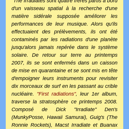
"The Irradiates sont quatre frères partis à bord
d'un vaisseau spatial à la recherche d'une
matière sidérale supposée améliorer les
performances de leur musique. Alors qu'ils
effectuaient des prélèvements, ils ont été
contaminés par les radiations d'une planète
jusqu'alors jamais repérée dans le système
solaire. De retour sur terre au printemps
2007, ils se sont enfermés dans un caisson
de mise en quarantaine et se sont mis en tête
d'empoigner leurs instruments pour revisiter
dix morceaux de surf en les passant au crible
nucléaire.
"First radiations"
, leur 1er album,
traverse la stratosphère ce printemps 2008.
Composé de Dick "Irradiate" Den's
(MunkyPosse, Hawaii Samurai), Guig's (The
Ronnie Rockets), Macst Irradiate et Buanax