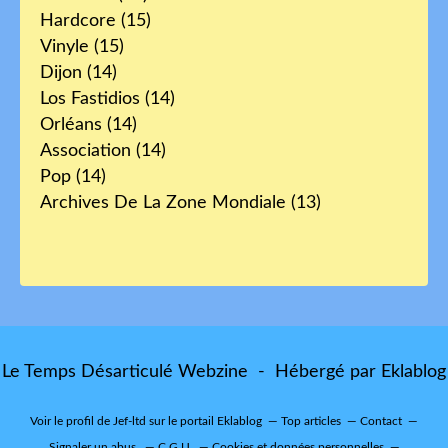
Hardcore
(15)
Vinyle
(15)
Dijon
(14)
Los Fastidios
(14)
Orléans
(14)
Association
(14)
Pop
(14)
Archives De La Zone Mondiale
(13)
Le Temps Désarticulé Webzine - Hébergé par
Eklablog
Voir le profil de
Jef-ltd
sur le portail Eklablog
Top articles
Contact
Signaler un abus
C.G.U.
Cookies et données personnelles