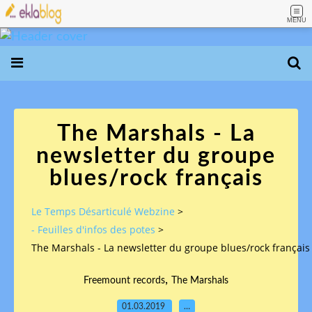
MENU
The Marshals - La
newsletter du groupe
blues/rock français
Le Temps Désarticulé Webzine
>
- Feuilles d'infos des potes
>
The Marshals - La newsletter du groupe blues/rock français
,
Freemount records
The Marshals
01.03.2019
…