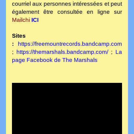
courriel aux personnes intéressées et peut
également être consultée en ligne sur
Mailchi
ICI
Sites
:
https://freemountrecords.bandcamp.com
;
https://themarshals.bandcamp.com/
;
La
page Facebook de The Marshals