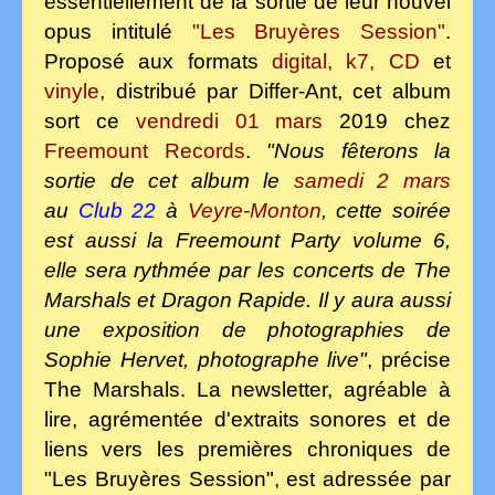
essentiellement de la sortie de leur nouvel
opus
intitulé
"Les Bruyères Session"
.
Proposé aux formats
digital, k7, CD
et
vinyle
, distribué par Differ-Ant, cet album
sort ce
vendredi 01 mars
2019 chez
Freemount Records
.
"Nous fêterons la
sortie de cet album le
samedi 2 mars
au
Club 22
à
Veyre-Monton
, cette soirée
est aussi la Freemount Party volume 6,
elle sera rythmée par les concerts de The
Marshals et Dragon Rapide. Il y aura aussi
une exposition de photographies de
Sophie Hervet, photographe live"
, précise
The Marshals. La newsletter, agréable à
lire, agrémentée d'extraits sonores et de
liens vers les premières chroniques de
"Les Bruyères Session", est adressée par