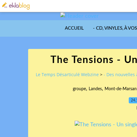
ACCUEIL
- CD, VINYLES, À VO
The Tensions - U
Le Temps Désarticulé Webzine
>
- Des nouvelles 
,
,
groupe
Landes
Mont-de-Marsan
24.