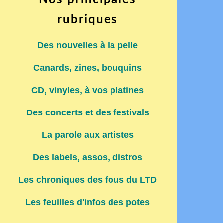
Nos principales
rubriques
Des nouvelles à la pelle
Canards, zines, bouquins
CD, vinyles, à vos platines
Des concerts et des festivals
La parole aux artistes
Des labels, assos, distros
Les chroniques des fous du LTD
Les feuilles d'infos des potes