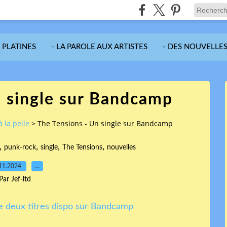
S PLATINES
- LA PAROLE AUX ARTISTES
- DES NOUVELLES
n single sur Bandcamp
à la pelle
>
The Tensions - Un single sur Bandcamp
,
,
,
,
punk-rock
single
The Tensions
nouvelles
11.2024
…
Par Jef-ltd