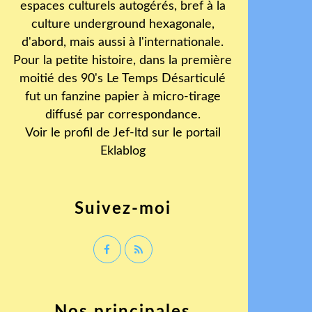
espaces culturels autogérés, bref à la
culture underground hexagonale,
d'abord, mais aussi à l'internationale.
Pour la petite histoire, dans la première
moitié des 90's Le Temps Désarticulé
fut un fanzine papier à micro-tirage
diffusé par correspondance.
Voir le profil de
Jef-ltd
sur le portail
Eklablog
Suivez-moi