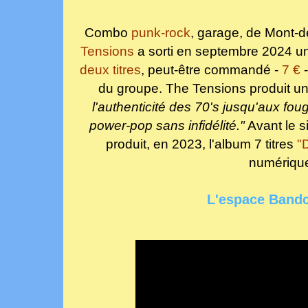
Combo
punk-rock
, garage
, de Mont-
Tensions
a sorti en septembre 2024 un
deux
titres
,
p
eut-être commandé -
7 €
-
du groupe. The Tensions produit un
l'authenticité des 70's jusqu'aux foug
power-pop sans infidélité."
Avant le si
produit, en 2023, l'album 7 titres
"
numériqu
L'espace Band