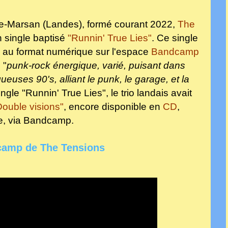
de-Marsan (Landes), formé courant 2022,
The
 single baptisé
"Runnin' True Lies"
. Ce single
 au format numérique sur l'espace
Bandcamp
 "
punk-rock énergique, varié, puisant dans
ueuses 90's, alliant le punk, le garage, et la
ngle "Runnin' True Lies", le trio landais avait
Double visions"
, encore disponible en
CD
,
e, via Bandcamp
.
camp de The Tensions