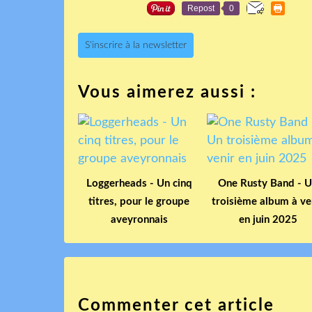
Repost
0
S'inscrire à la newsletter
Vous aimerez aussi :
Loggerheads - Un cinq
One Rusty Band - 
titres, pour le groupe
troisième album à ve
aveyronnais
en juin 2025
Commenter cet article