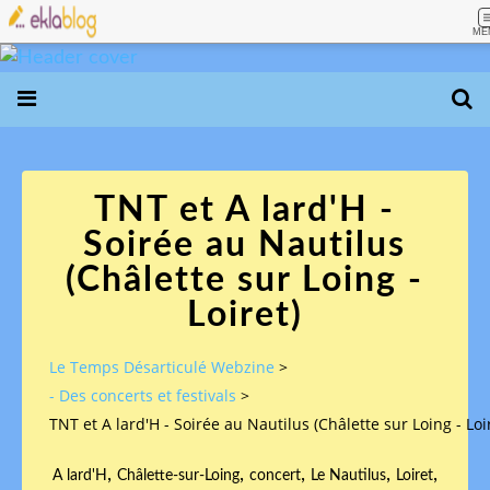
ME
TNT et A lard'H -
Soirée au Nautilus
(Châlette sur Loing -
Loiret)
Le Temps Désarticulé Webzine
>
- Des concerts et festivals
>
TNT et A lard'H - Soirée au Nautilus (Châlette sur Loing - Loi
,
,
,
,
,
A lard'H
Châlette-sur-Loing
concert
Le Nautilus
Loiret