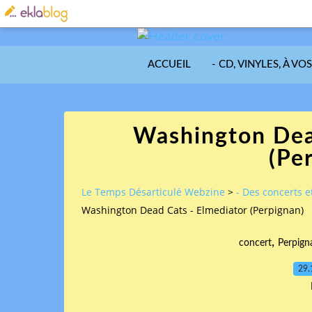
ACCUEIL
- CD, VINYLES, À VO
Washington Dea
(Pe
Le Temps Désarticulé Webzine
>
- Des concerts et
Washington Dead Cats - Elmediator (Perpignan)
,
concert
Perpign
29.