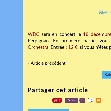
WDC
sera en concert le
18 décembr
Perpignan. En première partie, vou
Orchestra
.
Entrée :
12 €
, si vous n'êtes
« Article précédent
Reto
Partager cet article
Repost
0