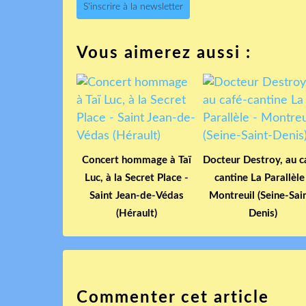
S'inscrire à la newsletter
Vous aimerez aussi :
Concert hommage à Taï
Docteur Destroy, au c
Luc, à la Secret Place -
cantine La Parallèle
Saint Jean-de-Védas
Montreuil (Seine-Sai
(Hérault)
Denis)
Commenter cet article