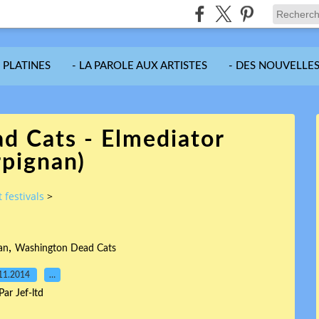
S PLATINES
- LA PAROLE AUX ARTISTES
- DES NOUVELLES
d Cats - Elmediator
rpignan)
 festivals
>
,
an
Washington Dead Cats
11.2014
…
Par Jef-ltd