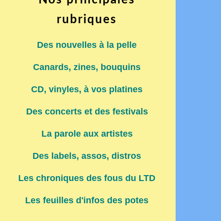
Nos principales
rubriques
Des nouvelles à la pelle
Canards, zines, bouquins
CD, vinyles, à vos platines
Des concerts et des festivals
La parole aux artistes
Des labels, assos, distros
Les chroniques des fous du LTD
Les feuilles d'infos des potes