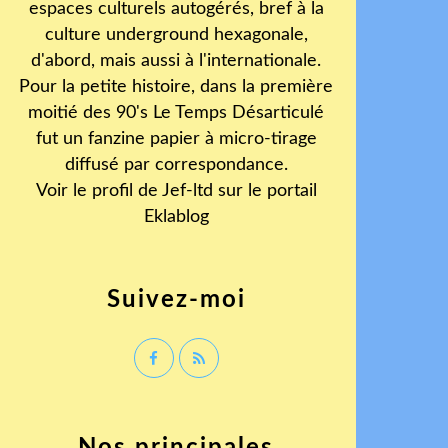
espaces culturels autogérés, bref à la
culture underground hexagonale,
d'abord, mais aussi à l'internationale.
Pour la petite histoire, dans la première
moitié des 90's Le Temps Désarticulé
fut un fanzine papier à micro-tirage
diffusé par correspondance.
Voir le profil de
Jef-ltd
sur le portail
Eklablog
Suivez-moi