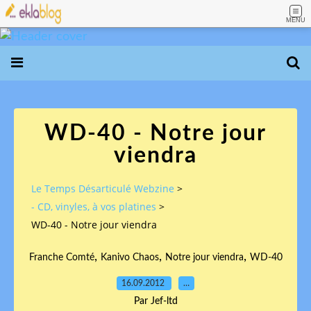
MENU
WD-40 - Notre jour
viendra
Le Temps Désarticulé Webzine
>
- CD, vinyles, à vos platines
>
WD-40 - Notre jour viendra
,
,
,
Franche Comté
Kanivo Chaos
Notre jour viendra
WD-40
16.09.2012
…
Par Jef-ltd