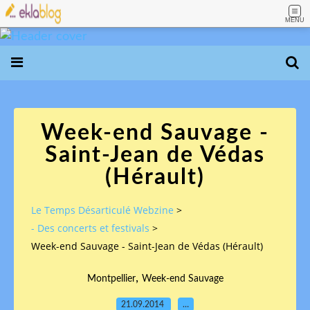
MENU
Week-end Sauvage -
Saint-Jean de Védas
(Hérault)
Le Temps Désarticulé Webzine
>
- Des concerts et festivals
>
Week-end Sauvage - Saint-Jean de Védas (Hérault)
,
Montpellier
Week-end Sauvage
21.09.2014
…