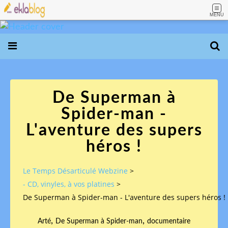
MENU
De Superman à
Spider-man -
L'aventure des supers
héros !
Le Temps Désarticulé Webzine
>
- CD, vinyles, à vos platines
>
De Superman à Spider-man - L'aventure des supers héros !
,
,
Arté
De Superman à Spider-man
documentaire