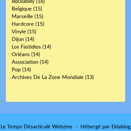
Rockabilly
(16)
Belgique
(15)
Marseille
(15)
Hardcore
(15)
Vinyle
(15)
Dijon
(14)
Los Fastidios
(14)
Orléans
(14)
Association
(14)
Pop
(14)
Archives De La Zone Mondiale
(13)
Le Temps Désarticulé Webzine - Hébergé par
Eklablog