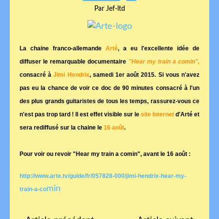
Par Jef-ltd
La chaine franco-allemande
Arté
, a eu l'excellente idée de
diffuser le remarquable documentaire
"Hear my train a comin",
consacré à
Jimi Hendrix
, samedi 1er août 2015. Si vous n'avez
pas eu la chance de voir ce doc de 90 minutes consacré à l'un
des plus grands guitaristes de tous les temps, rassurez-vous ce
n'est pas trop tard ! Il est effet visible sur le
site Internet
d'Arté et
sera rediffusé sur la chaine le
16 août
.
Pour voir ou revoir "Hear my train a comin", avant le 16 août :
http://www.arte.tv/guide/fr/057828-000/jimi-hendrix-hear-my-
min
train-a-co