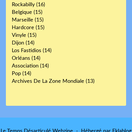
Rockabilly
(16)
Belgique
(15)
Marseille
(15)
Hardcore
(15)
Vinyle
(15)
Dijon
(14)
Los Fastidios
(14)
Orléans
(14)
Association
(14)
Pop
(14)
Archives De La Zone Mondiale
(13)
Le Temps Désarticulé Webzine - Hébergé par
Eklablog