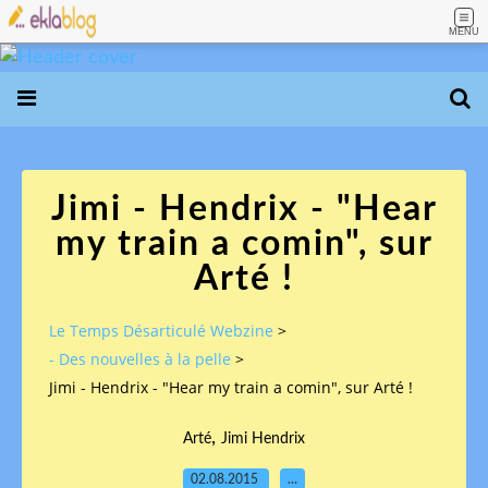
MENU
Jimi - Hendrix - "Hear
my train a comin", sur
Arté !
Le Temps Désarticulé Webzine
>
- Des nouvelles à la pelle
>
Jimi - Hendrix - "Hear my train a comin", sur Arté !
,
Arté
Jimi Hendrix
02.08.2015
…