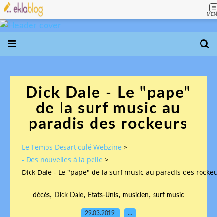
MEN
Dick Dale - Le "pape"
de la surf music au
paradis des rockeurs
Le Temps Désarticulé Webzine
>
- Des nouvelles à la pelle
>
Dick Dale - Le "pape" de la surf music au paradis des rocke
,
,
,
,
décès
Dick Dale
Etats-Unis
musicien
surf music
29.03.2019
…