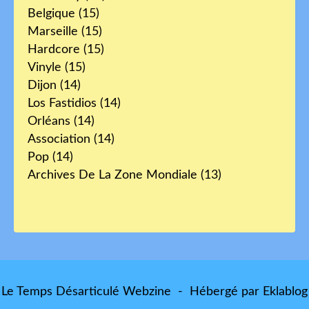
Belgique
(15)
Marseille
(15)
Hardcore
(15)
Vinyle
(15)
Dijon
(14)
Los Fastidios
(14)
Orléans
(14)
Association
(14)
Pop
(14)
Archives De La Zone Mondiale
(13)
Le Temps Désarticulé Webzine - Hébergé par
Eklablog