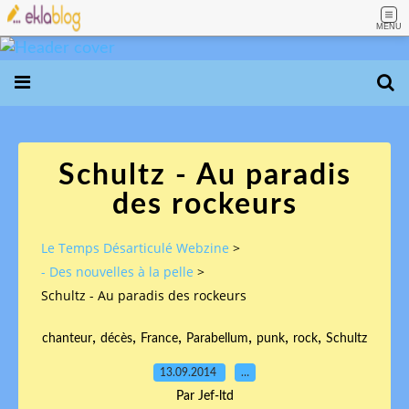
MENU
Schultz - Au paradis
des rockeurs
Le Temps Désarticulé Webzine
>
- Des nouvelles à la pelle
>
Schultz - Au paradis des rockeurs
,
,
,
,
,
,
chanteur
décès
France
Parabellum
punk
rock
Schultz
13.09.2014
…
Par Jef-ltd