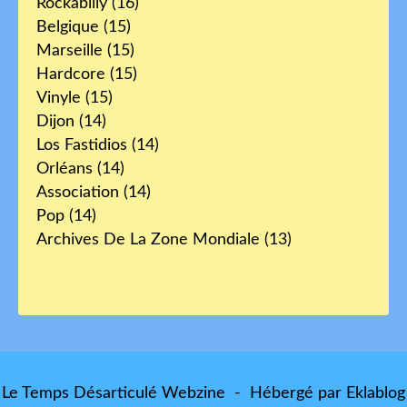
Rockabilly
(16)
Belgique
(15)
Marseille
(15)
Hardcore
(15)
Vinyle
(15)
Dijon
(14)
Los Fastidios
(14)
Orléans
(14)
Association
(14)
Pop
(14)
Archives De La Zone Mondiale
(13)
Le Temps Désarticulé Webzine - Hébergé par
Eklablog