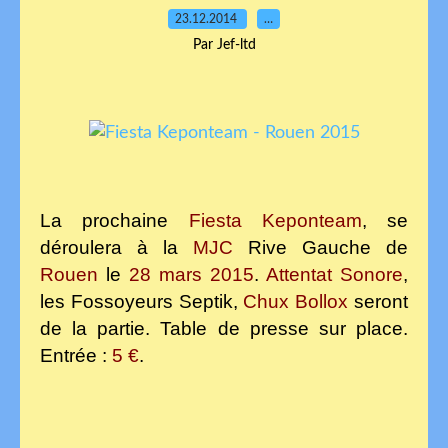
23.12.2014
…
Par Jef-ltd
La prochaine
Fiesta Keponteam
, se
déroulera à la
MJC
Rive Gauche de
Rouen
le
28 mars 2015
.
Attentat Sonore
,
les Fossoyeurs S
epti
k,
Chux Bollox
seront
de la partie. Table de presse sur place.
Entrée :
5 €
.