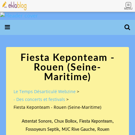
MENU
Fiesta Keponteam -
Rouen (Seine-
Maritime)
Le Temps Désarticulé Webzine
>
- Des concerts et festivals
>
Fiesta Keponteam - Rouen (Seine-Maritime)
,
,
,
Attentat Sonore
Chux Bollox
Fiesta Keponteam
,
,
Fossoyeurs Septik
MJC Rive Gauche
Rouen